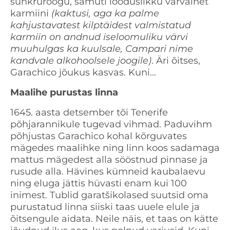
suhkruroogu, samuti looduslikku värvainet
karmiini
(kaktusi, aga ka palme
kahjustavatest kilptäidest valmistatud
karmiin on andnud iseloomuliku värvi
muuhulgas ka kuulsale, Campari nime
kandvale alkohoolsele joogile)
. Äri õitses,
Garachico jõukus kasvas. Kuni...
Maalihe purustas linna
1645. aasta detsember tõi Tenerife
põhjarannikule tugevad vihmad. Paduvihm
põhjustas Garachico kohal kõrguvates
mägedes maalihke ning linn koos sadamaga
mattus mägedest alla sööstnud pinnase ja
rusude alla. Hävines kümneid kaubalaevu
ning eluga jättis hüvasti enam kui 100
inimest. Tublid garatšikolased suutsid oma
purustatud linna siiski taas uuele elule ja
õitsengule aidata. Neile näis, et taas on kätte