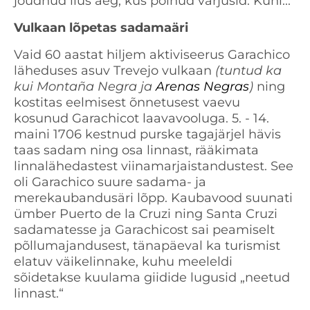
jõudnud ilus aeg, kus polnud varjusid. Kuni...
Vulkaan lõpetas sadamaäri
Vaid 60 aastat hiljem aktiviseerus Garachico
läheduses asuv Trevejo vulkaan
(tuntud ka
kui Montaña Negra ja
Arenas Negras
)
ning
kostitas eelmisest õnnetusest vaevu
kosunud Garachicot laavavooluga. 5. - 14.
maini 1706 kestnud purske tagajärjel hävis
taas sadam ning osa linnast, rääkimata
linnalähedastest viinamarjaistandustest. See
oli Garachico suure sadama- ja
merekaubandusäri lõpp. Kaubavood suunati
ümber Puerto de la Cruzi ning Santa Cruzi
sadamatesse ja Garachicost sai peamiselt
põllumajandusest, tänapäeval ka turismist
elatuv väikelinnake, kuhu meeleldi
sõidetakse kuulama giidide lugusid „neetud
linnast.“