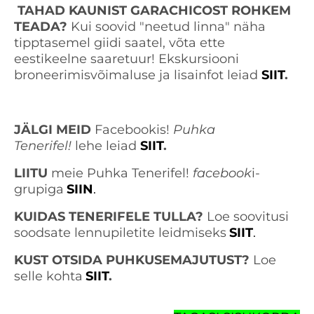
TAHAD KAUNIST GARACHICOST ROHKEM
TEADA?
Kui soovid "neetud linna" näha
tipptasemel giidi saatel, võta ette
eestikeelne saaretuur! Ekskursiooni
broneerimisvõimaluse ja lisainfot leiad
SIIT
.
JÄLGI MEID
Facebookis!
Puhka
Tenerifel!
lehe leiad
SIIT
.
LIITU
meie Puhka Tenerifel!
facebook
i-
grupiga
SIIN
.
KUIDAS TENERIFELE TULLA?
Loe soovitusi
soodsate lennupiletite leidmiseks
SIIT
.
KUST OTSIDA PUHKUSEMAJUTUST?
Loe
selle kohta
SIIT
.