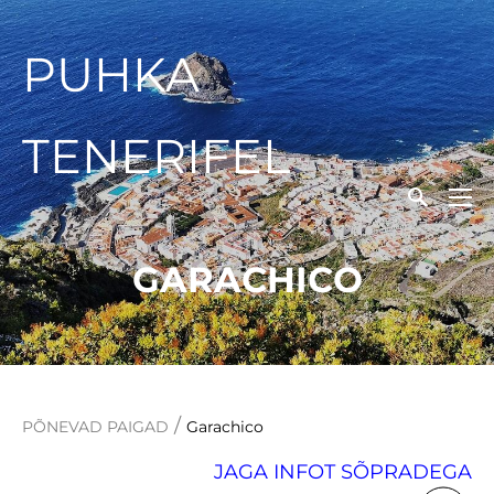
PUHKA
TENERIFEL
GARACHICO
/
PÕNEVAD PAIGAD
Garachico
JAGA INFOT SÕPRADEGA